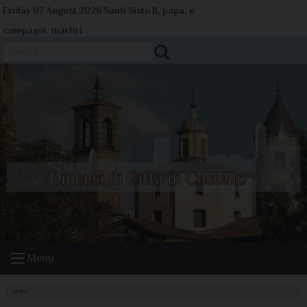
Skip
Friday 07 August 2026
Santi Sisto II, papa, e
to
compagni, martiri
content
Cerca
Menu
HOME