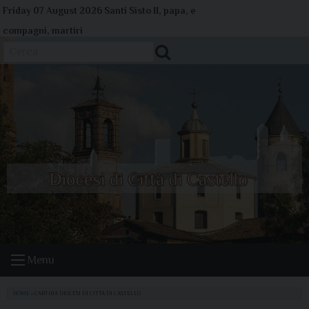
Skip
Friday 07 August 2026
Santi Sisto II, papa, e
to
compagni, martiri
content
Cerca
Menu
HOME
»
CARTINA DIOCESI DI CITTÀ DI CASTELLO