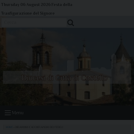
Skip
Thursday 06 August 2026
Festa della
to
Trasfigurazione del Signore
content
Cerca
Menu
HOME
»
ORGANISMI E AGGREGAZIONI DEI FEDELI