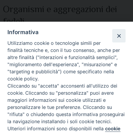
Organismi e aggregazioni dei
fedeli
Informativa
Utilizziamo cookie o tecnologie simili per
finalità tecniche e, con il tuo consenso, anche per
altre finalità ("interazioni e funzionalità semplici",
© 2021 Diocesi di Città di Castello.
"miglioramento dell'esperienza", "misurazione" e
"targeting e pubblicità") come specificato nella
cookie policy.
Cliccando su "accetta" acconsenti all'utilizzo dei
cookie. Cliccando su "personalizza" puoi avere
maggiori informazioni sui cookie utilizzati e
personalizzare le tue preferenze. Cliccando su
"rifiuta" o chiudendo questa informativa proseguirai
la navigazione installando i soli cookie tecnici.
Ulteriori informazioni sono disponibili nella
cookie
Preferenze Cookie