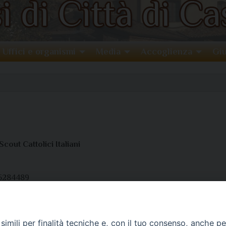
Uffici e organismi
Media
Accoglienza
Giu
cout Cattolici Italiani
55284489
57051597
it
imili per finalità tecniche e, con il tuo consenso, anche per 