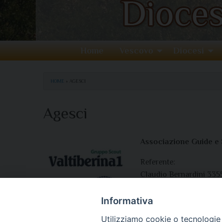
Home
Vescovo
Diocesi
HOME
»
AGESCI
Agesci
Associazione Guide e S
Referente:
Claudio Bernardini 33
Elisa Boncompagni 33
Informativa
http://valtiberina1scout.
Utilizziamo cookie o tecnologie s