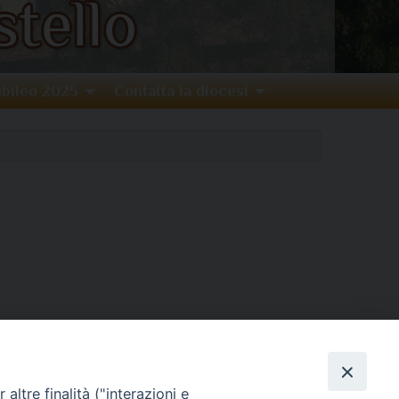
bileo 2025
Contatta la diocesi
altre finalità ("interazioni e