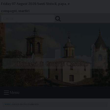
Skip
Friday 07 August 2026
Santi Sisto II, papa, e
to
compagni, martiri
content
Cerca
Menu
HOME
»
FOGLIO DI COLLEGAMENTO