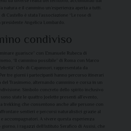
nti da diverse realtà del territorio, accomunati dal
la natura e il cammino un’esperienza aperta a tutti.
 di Castello è stata l’associazione “Le rose di
la presidente Angelica Lombardo.
ino condiviso
minare guarisce” con Emanuele Rubeca di
imeno, “Il cammino possibile” di Roma con Marco
i felicità” Odv di Capannori, rappresentata da
Per tre giorni i partecipanti hanno percorso itinerari
ia del Trasimeno, alternando cammino e corsa in un
ndivisione. Simbolo concreto dello spirito inclusivo
 sono state le quattro
Joelette
presenti all’evento,
da trekking che consentono anche alle persone con
affrontare sentieri e percorsi naturalistici grazie al
i e accompagnatori. A vivere questa
esperienza
o giorno, i ragazzi dell’Istituto Serafico di Assisi, che