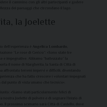
dere il cammino con gli altri partecipanti e godere
ellezza dei paesaggi che circondano il lago.
ta, la Joelette
e
io dell’esperienza è
Angelica Lombardo
,
iazione “Le rose di Gerico”: «Sono state tre
se e impegnative. Abbiamo “battezzato” la
orta il nome di Margherita, la Santa di Città di
a affrontato terreni impervi e difficili, diventando
perienza che ha fatto crescere i volontari impegnati
a dal punto di vista umano che tecnico».
nto: «Siamo stati particolarmente felici di
la nostra
Joelette
di polvere e di segnare l’inizio di
o. Il prossimo scenario sarà Città di Castello, dove