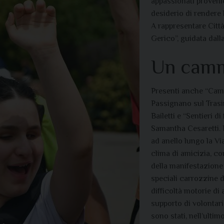
appassionati provenie
desiderio di rendere 
A rappresentare Città
Gerico”, guidata dal
Un camm
Presenti anche “Cam
Passignano sul Tras
Bailetti e “Sentieri d
Samantha Cesaretti.
ad anello lungo la V
clima di amicizia, co
della manifestazione
speciali carrozzine 
difficoltà motorie di 
supporto di volontar
sono stati, nell’ultim