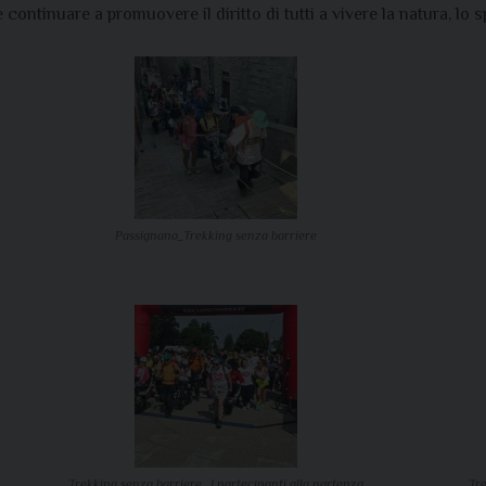
ntinuare a promuovere il diritto di tutti a vivere la natura, lo spo
Passignano_Trekking senza barriere
Trekking senza barriere _I partecipanti alla partenza
Tre