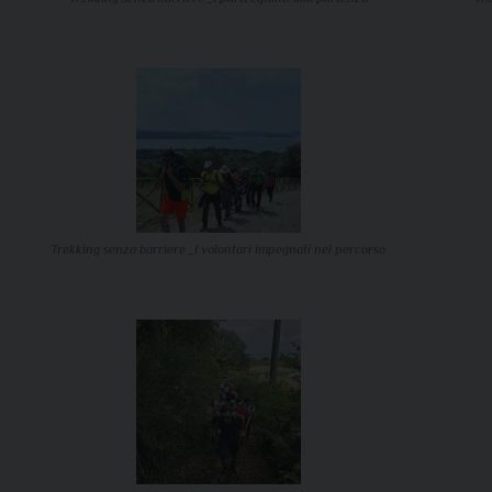
Trekking senza barriere _I volontari impegnati nel percorso