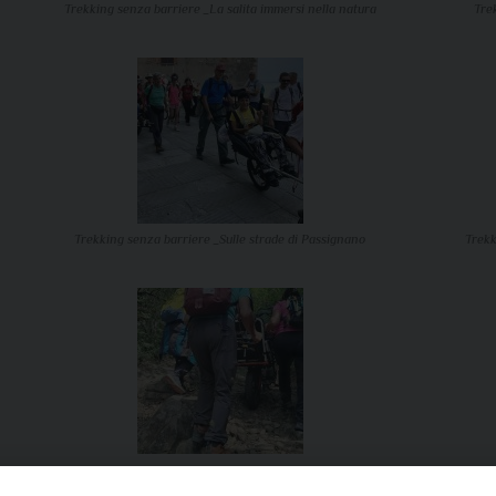
Trekking senza barriere _La salita immersi nella natura
Tre
Trekking senza barriere _Sulle strade di Passignano
Trekk
Trekking senza barriere. La Joelette tifernate affronta una salita
impegnativa