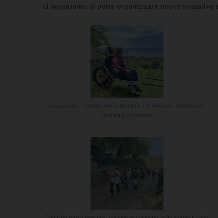
ci auguriamo di poter organizzare nuove iniziative e co
Passignano_Trekking senza barriere_Un momento di sosta per
godersi il panorama
Trekking senza barriere _Insieme in cammino, sullo sfondo il Lago