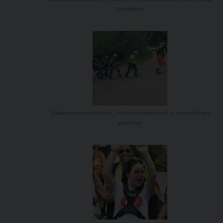
Trasimeno
Trekking senza barriere _I volontari impegnati in una salita del
percorso