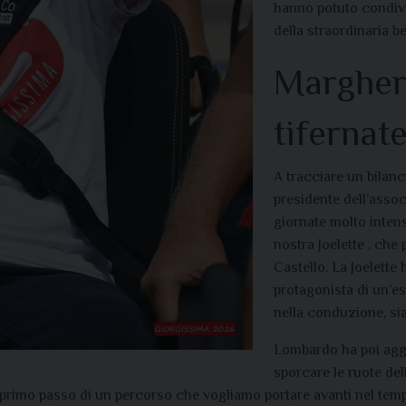
hanno potuto condivi
della straordinaria b
Margheri
tifernat
A
tracciare un bilanc
presidente dell’assoc
giornate molto inten
nostra
Joelette ,
che p
Castello.
La
Joelette
h
protagonista di un’es
nella conduzione, si
Lombardo ha poi aggiu
sporcare le ruote del
l primo passo di un percorso che vogliamo portare avanti nel temp