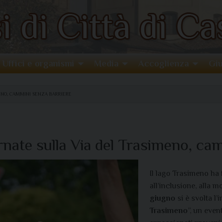
Uffici e organismi
Media
Accoglienza
Giu
ENO, CAMMINI SENZA BARRIERE
ifernate sulla Via del Trasimeno, c
Il lago Trasimeno ha 
all’inclusione, alla m
giugno
si è svolta l’i
Trasimeno
”, un even