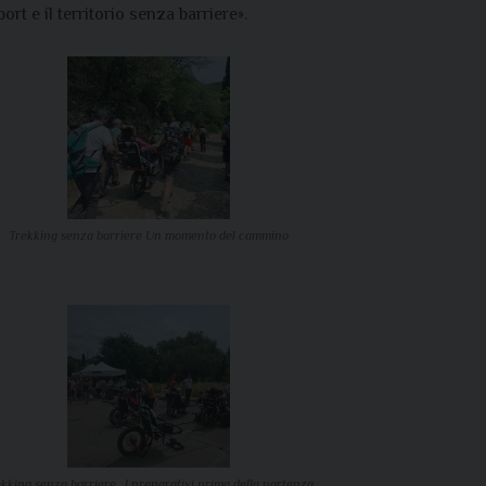
rt e il territorio senza barriere».
Trekking senza barriere Un momento del cammino
kking senza barriere _I preparativi prima della partenza