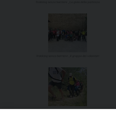
Trekking senza barriere _La gioia della partenza
Trekking senza barriere _Il gruppo dei volontari
Trekking senza barriere_I volontari in salita verso il punto
panoramico