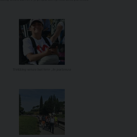
Trekking senza barriere _In partenza