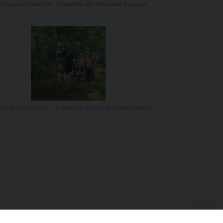
kking senza barriere _La squadra tifernate guida il gruppo
ing senza barriere _Un momento del percorso naturalistico