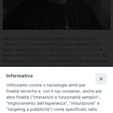
Nell’anno giubilare della speranza, venerdì 30 maggio la Chiesa
Tífernate e le Piccole Ancelle del Sacro Cuore celebrano la festa
liturgica annuale del BEATO CARLO LIVIERO Vescovo di Città di
Castello e fondatore delle Piccole Ancelle del Sacro Cuore. Il 27, 28,
29 maggio alle ore 18,30 ín Cattedrale si terrà il triduo dí preparazione
alla Festa venerdì 30 maggio alle ore 10,00 in Cattedrale, la
Concelebrazione Eucaristica presieduta dal Vescovo diocesano
Informativa
Luciano Paolucci Bedini e animata dagli alunni della Scuola Sacro
Cuore. Al termine della celebrazione, visita all’urna del Beato.
Utilizziamo cookie o tecnologie simili per
finalità tecniche e, con il tuo consenso, anche per
altre finalità ("interazioni e funzionalità semplici",
"miglioramento dell'esperienza", "misurazione" e
"targeting e pubblicità") come specificato nella