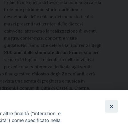
L’obiettivo è quello di favorire la conoscenza e la
fruizione patrimonio storico-artistico e
devozionale delle chiese, dei monasteri e dei
musei presenti nei territori delle diocesi
coinvolte, attraverso
la realizzazione di eventi,
mostre, conferenze, concerti e visite
guidate.
Nell’anno che celebra la ricorrenza degli
800 anni dalle stimmate di san Francesco
per
venerdì
19 luglio ,
il calendario delle iniziative
prevede una conferenza dedicata agli scritti
sso il suggestivo
chiostro degli Zoccolanti
, avrà
revista una serata di preghiera e musica in
izioni, i comuni di Città di Castello, Citerna,
 Sansepolcro. Per informazioni sul programma delle
castello.it
.
altre finalità ("interazioni e
cità") come specificato nella