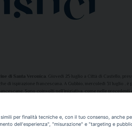
ne di Santa Veronica
. Giovedì
25 luglio
a Città di Castello, pre
he di ispirazione francescana. A Gubbio, mercoledì
31 luglio ,
è p
cescane. Sono coinvolti nell’iniziativa, come nelle precedenti ed
 Pietralunga, Umbertide, Lisciano Niccone, Anghiari, Monterchi,
o al numero
075 8554705
o scrivere all’indirizzo:
museo@diocesidi
imili per finalità tecniche e, con il tuo consenso, anche per 
amento dell'esperienza", "misurazione" e "targeting e pubbli