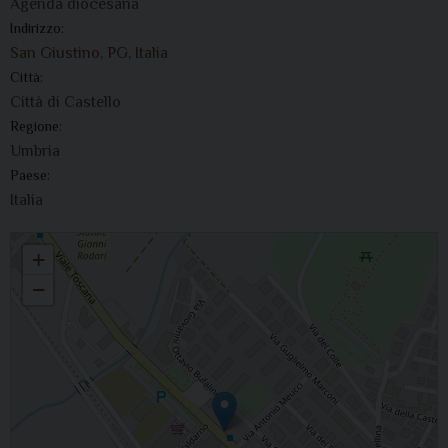
Agenda diocesana
Indirizzo:
San Giustino, PG, Italia
Città:
Città di Castello
Regione:
Umbria
Paese:
Italia
Visita pastorale San Giustino
+
−