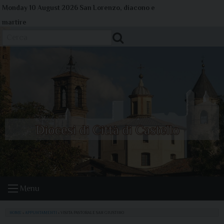
Skip
Monday 10 August 2026
San Lorenzo, diacono e
to
martire
content
Cerca
Menu
HOME
»
APPUNTAMENTI
»
VISITA PASTORALE SAN GIUSTINO