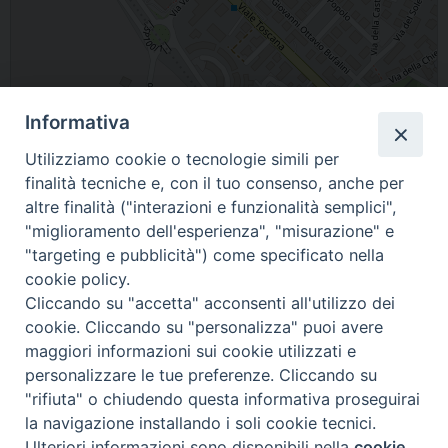
Informativa
Utilizziamo cookie o tecnologie simili per
Leaflet
| Map data ©
OpenStreetMap
contributors
finalità tecniche e, con il tuo consenso, anche per
altre finalità ("interazioni e funzionalità semplici",
San Giustino, PG, Italia
"miglioramento dell'esperienza", "misurazione" e
"targeting e pubblicità") come specificato nella
cookie policy.
Cliccando su "accetta" acconsenti all'utilizzo dei
cookie. Cliccando su "personalizza" puoi avere
maggiori informazioni sui cookie utilizzati e
personalizzare le tue preferenze. Cliccando su
"rifiuta" o chiudendo questa informativa proseguirai
© 2021 Diocesi di Città di Castello.
la navigazione installando i soli cookie tecnici.
Ulteriori informazioni sono disponibili nella
cookie