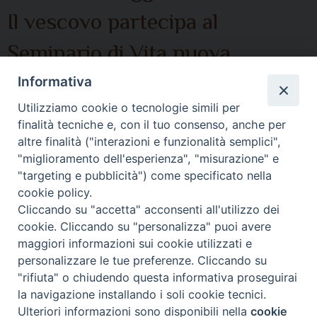
Il vescovo partecipa al
Seminario di Vita nuova
Inizio:
Informativa
12/05/2018 08:30
Utilizziamo cookie o tecnologie simili per
finalità tecniche e, con il tuo consenso, anche per
altre finalità ("interazioni e funzionalità semplici",
"miglioramento dell'esperienza", "misurazione" e
"targeting e pubblicità") come specificato nella
cookie policy.
P
«
Precedenti
Cliccando su "accetta" acconsenti all'utilizzo dei
cookie. Cliccando su "personalizza" puoi avere
o
maggiori informazioni sui cookie utilizzati e
s
personalizzare le tue preferenze. Cliccando su
t
"rifiuta" o chiudendo questa informativa proseguirai
© 2021 Diocesi di Città di Castello.
N
la navigazione installando i soli cookie tecnici.
a
Ulteriori informazioni sono disponibili nella
cookie
Preferenze Cookie