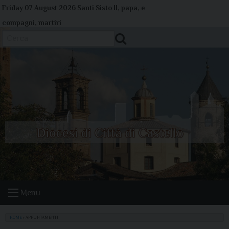
Skip
Friday 07 August 2026
Santi Sisto II, papa, e
to
compagni, martiri
content
Cerca
Menu
HOME
»
APPUNTAMENTI