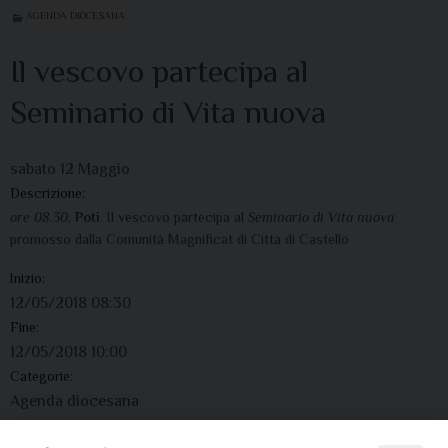
AGENDA DIOCESANA
Il vescovo partecipa al
Seminario di Vita nuova
sabato
12
Maggio
Descrizione:
ore 08.30,
Poti
. Il vescovo partecipa al
Seminario di Vita nuova
promosso dalla Comunità Magnificat di Città di Castello
Inizio:
12/05/2018 08:30
Fine:
12/05/2018 10:00
Categorie:
Agenda diocesana
Indirizzo: