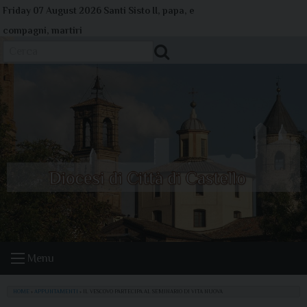
Skip
Friday 07 August 2026
Santi Sisto II, papa, e
to
compagni, martiri
content
Cerca
Menu
HOME
»
APPUNTAMENTI
»
IL VESCOVO PARTECIPA AL SEMINARIO DI VITA NUOVA