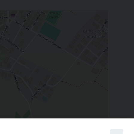
Leaflet
| Map data ©
OpenStreetMap
contributors