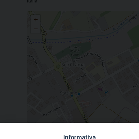
Italia
Visita pastorale Lama – Celalba – Renzetti
+
−
Informativa