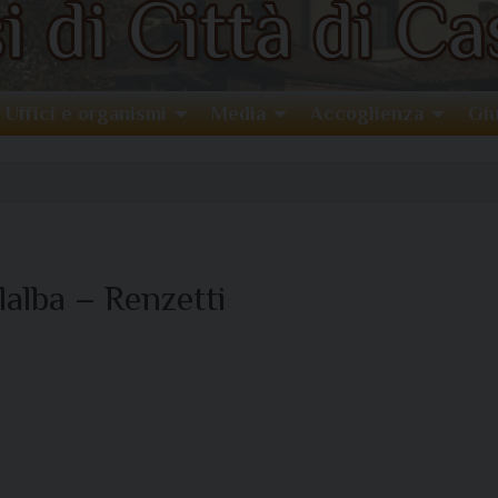
Uffici e organismi
Media
Accoglienza
Giu
lalba – Renzetti