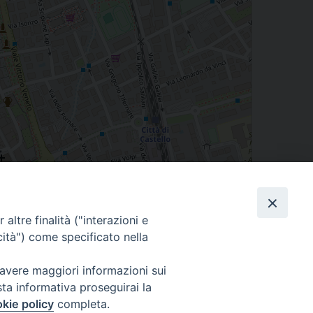
Leaflet
| Map data ©
OpenStreetMap
contributors
altre finalità ("interazioni e
cità") come specificato nella
 avere maggiori informazioni sui
sta informativa proseguirai la
kie policy
completa.