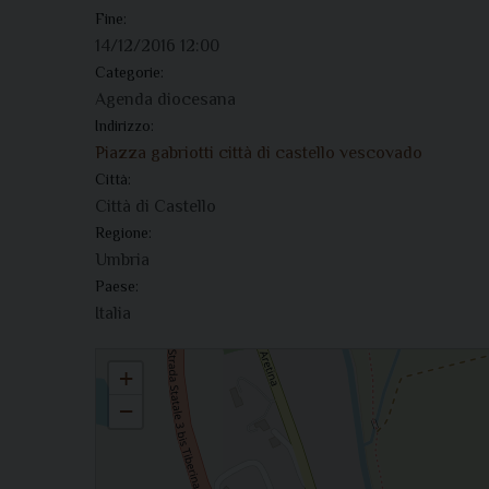
Fine:
14/12/2016 12:00
Categorie:
Agenda diocesana
Indirizzo:
Piazza gabriotti città di castello vescovado
Città:
Città di Castello
Regione:
Umbria
Paese:
Italia
Ore 10.00 - Vescovado. Il vescovo incontra i preti giovani della dio
+
−