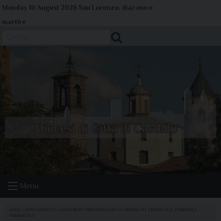
Skip
Monday 10 August 2026
San Lorenzo, diacono e
to
martire
content
Cerca
Menu
HOME
»
APPUNTAMENTI
»
NCONTRO DI PREGHIERA CON GLI AMMALATI, I MEDICI E IL PERSONALE
PARAMEDICO