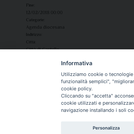
Fine:
12/02/2018 00:00
Categorie:
Agenda diocesana
Indirizzo:
Città:
Città di Castello
Regione:
Informativa
Umbria
Paese:
Utilizziamo cookie o tecnologie s
Italia
funzionalità semplici", "miglior
cookie policy.
Cliccando su "accetta" acconsent
cookie utilizzati e personalizza
navigazione installando i soli co
Personalizza