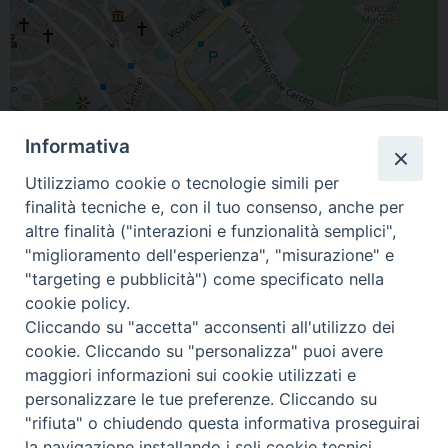
Informativa
Utilizziamo cookie o tecnologie simili per
Leaflet
| Map data ©
OpenStreetMap
contributors
finalità tecniche e, con il tuo consenso, anche per
altre finalità ("interazioni e funzionalità semplici",
Assisi, PG, Italia
"miglioramento dell'esperienza", "misurazione" e
"targeting e pubblicità") come specificato nella
cookie policy.
Cliccando su "accetta" acconsenti all'utilizzo dei
cookie. Cliccando su "personalizza" puoi avere
maggiori informazioni sui cookie utilizzati e
personalizzare le tue preferenze. Cliccando su
"rifiuta" o chiudendo questa informativa proseguirai
© 2021 Diocesi di Città di Castello.
la navigazione installando i soli cookie tecnici.