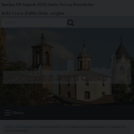
Skip
Sunday 09 August 2026
Santa Teresa Benedetta
to
della Croce (Edith) Stein, vergine
content
Cerca
Menu
HOME
»
APPUNTAMENTI
»
IL VESCOVO PRESIEDE LA CELEBRAZIONE IN PREPARAZIONE ALL’EREZIONE DEL
NUOVO SANTUARIO