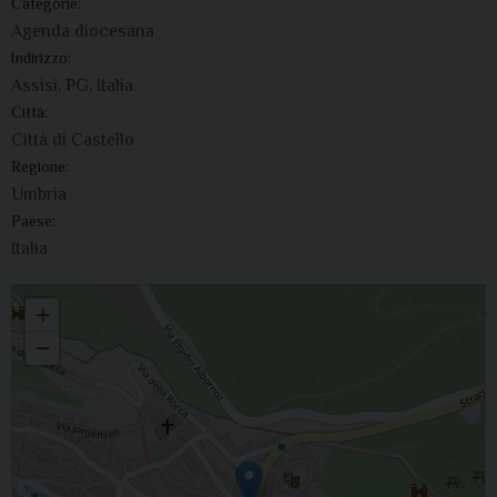
Categorie:
Agenda diocesana
Indirizzo:
Assisi, PG, Italia
Città:
Città di Castello
Regione:
Umbria
Paese:
Italia
Il vescovo presiede la celebrazione in preparazione all’erezione del nuovo
+
Santuario
−