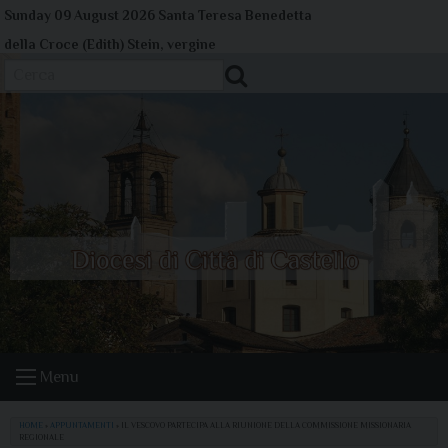
Skip
Sunday 09 August 2026
Santa Teresa Benedetta
to
della Croce (Edith) Stein, vergine
content
Cerca
Menu
HOME
»
APPUNTAMENTI
»
IL VESCOVO PARTECIPA ALLA RIUNIONE DELLA COMMISSIONE MISSIONARIA
REGIONALE