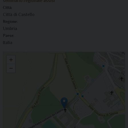
seminario regionale assisi
Città:
Città di Castello
Regione:
Umbria
Paese:
Italia
Il vescovo partecipa alla riunione della C.E.U
+
−