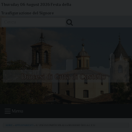
Skip
Thursday 06 August 2026
Festa della
to
Trasfigurazione del Signore
content
Cerca
Menu
HOME
»
APPUNTAMENTI
»
IL VESCOVO PARTECIPA ALLA RIUNIONE DELLA C.E.U