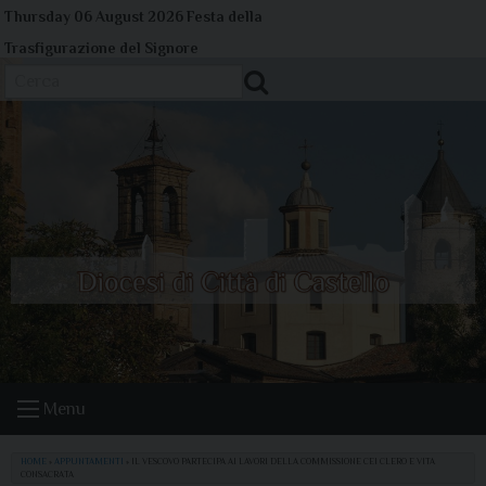
Skip
Thursday 06 August 2026
Festa della
to
Trasfigurazione del Signore
content
Cerca
Menu
HOME
»
APPUNTAMENTI
»
IL VESCOVO PARTECIPA AI LAVORI DELLA COMMISSIONE CEI CLERO E VITA
CONSACRATA