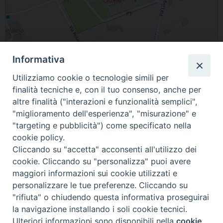
Informativa
Leaflet
| Map data ©
OpenStreetMap
contributors
Utilizziamo cookie o tecnologie simili per
finalità tecniche e, con il tuo consenso, anche per
Ospedale di Città di Castello, Via L.Angelini, Citta' di Castello, PG,
altre finalità ("interazioni e funzionalità semplici",
Italia
"miglioramento dell'esperienza", "misurazione" e
"targeting e pubblicità") come specificato nella
cookie policy.
Cliccando su "accetta" acconsenti all'utilizzo dei
cookie. Cliccando su "personalizza" puoi avere
maggiori informazioni sui cookie utilizzati e
personalizzare le tue preferenze. Cliccando su
"rifiuta" o chiudendo questa informativa proseguirai
© 2021 Diocesi di Città di Castello.
la navigazione installando i soli cookie tecnici.
Ulteriori informazioni sono disponibili nella
cookie