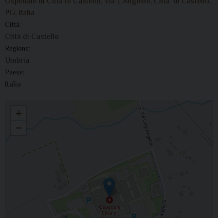
Ospedale di Città di Castello, Via L.Angelini, Citta' di Castello,
PG, Italia
Città:
Città di Castello
Regione:
Umbria
Paese:
Italia
Il vescovo celebra l’Eucaristia e visita i malati
+
−