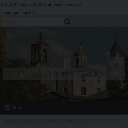
Skip
Friday 07 August 2026
Santi Sisto II, papa, e
to
compagni, martiri
content
Cerca
Menu
HOME
»
APPUNTAMENTI
»
IL VESCOVO CELEBRA L’EUCARISTIA E VISITA I MALATI