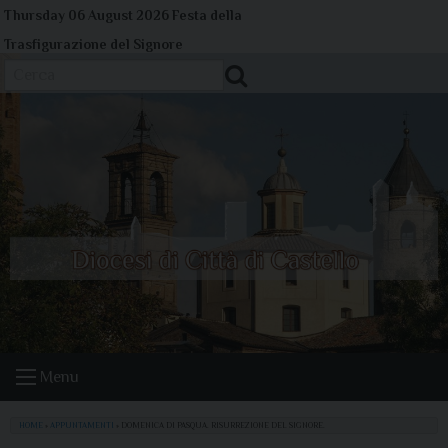
Skip
Thursday 06 August 2026
Festa della
to
Trasfigurazione del Signore
content
Cerca
Menu
HOME
»
APPUNTAMENTI
»
DOMENICA DI PASQUA. RISURREZIONE DEL SIGNORE.