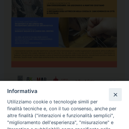
Informativa
Il calendario annuale degli incontri di formazione dell’Associazione
Utilizziamo cookie o tecnologie simili per
Chiese storiche
finalità tecniche e, con il tuo consenso, anche per
altre finalità ("interazioni e funzionalità semplici",
"miglioramento dell'esperienza", "misurazione" e