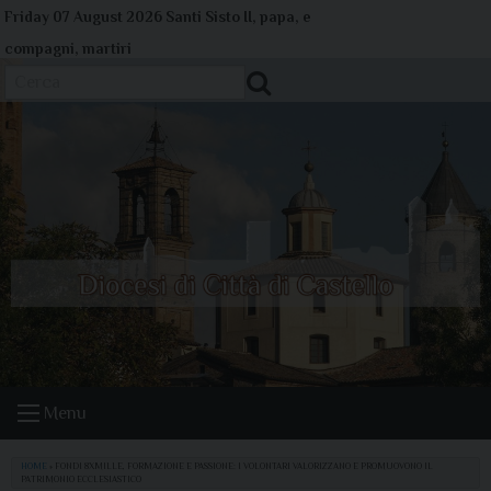
Skip
Friday 07 August 2026
Santi Sisto II, papa, e
to
compagni, martiri
content
Cerca
Menu
HOME
»
FONDI 8XMILLE, FORMAZIONE E PASSIONE: I VOLONTARI VALORIZZANO E PROMUOVONO IL
PATRIMONIO ECCLESIASTICO