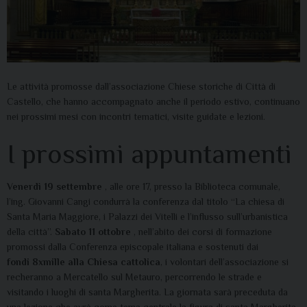
L
e attività promosse dall’associazione Chiese storiche di Città di
Castello, che hanno accompagnato anche il periodo estivo, continuano
nei prossimi mesi con incontri tematici, visite guidate e lezioni.
I prossimi appuntamenti
Venerdì 19 settembre
,
alle ore 17, presso la Biblioteca comunale,
l’ing. Giovanni Cangi condurrà la conferenza dal titolo “La chiesa di
Santa Maria Maggiore, i Palazzi dei Vitelli e
l’influsso sull’urbanistica
della città”.
Sabato 11 ottobre
,
nell’abito dei corsi di formazione
promossi dalla Conferenza episcopale italiana e sostenuti dai
fondi
8xmille
alla Chiesa cattolica
, i volontari dell’associazione si
recheranno a Mercatello sul Metauro, percorrendo le strade e
visitando i luoghi di santa Margherita. La giornata sarà preceduta da
una lezione che avrà come tema centrale la figura
di santa Margherita