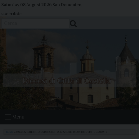
Skip
Saturday 08 August 2026
San Domenico,
to
sacerdote
content
Cerca
Menu
HOME
»
ASSOCIAZIONE CHIESE STORICHE: FORMAZIONE, INCONTRI E VISITE GUIDATE