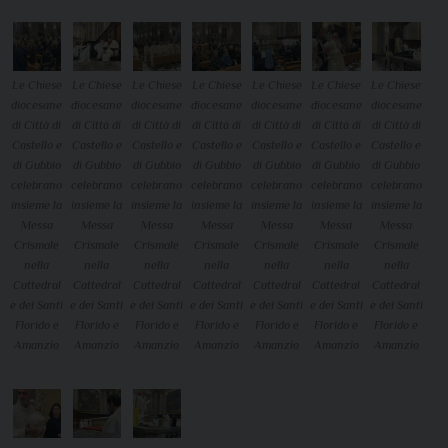
Le Chiese
Le Chiese
Le Chiese
Le Chiese
Le Chiese
Le Chiese
Le Chiese
diocesane
diocesane
diocesane
diocesane
diocesane
diocesane
diocesane
di Città di
di Città di
di Città di
di Città di
di Città di
di Città di
di Città di
Castello e
Castello e
Castello e
Castello e
Castello e
Castello e
Castello e
di Gubbio
di Gubbio
di Gubbio
di Gubbio
di Gubbio
di Gubbio
di Gubbio
celebrano
celebrano
celebrano
celebrano
celebrano
celebrano
celebrano
insieme la
insieme la
insieme la
insieme la
insieme la
insieme la
insieme la
Messa
Messa
Messa
Messa
Messa
Messa
Messa
Crismale
Crismale
Crismale
Crismale
Crismale
Crismale
Crismale
nella
nella
nella
nella
nella
nella
nella
Cattedral
Cattedral
Cattedral
Cattedral
Cattedral
Cattedral
Cattedral
e dei Santi
e dei Santi
e dei Santi
e dei Santi
e dei Santi
e dei Santi
e dei Santi
Florido e
Florido e
Florido e
Florido e
Florido e
Florido e
Florido e
Amanzio
Amanzio
Amanzio
Amanzio
Amanzio
Amanzio
Amanzio