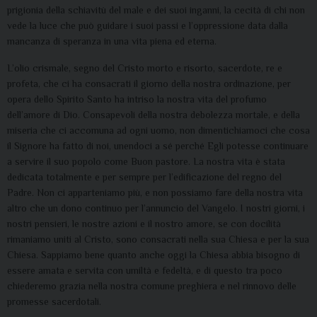
prigionia della schiavitù del male e dei suoi inganni, la cecità di chi non
vede la luce che può guidare i suoi passi e l’oppressione data dalla
mancanza di speranza in una vita piena ed eterna.
L’olio crismale, segno del Cristo morto e risorto, sacerdote, re e
profeta, che ci ha consacrati il giorno della nostra ordinazione, per
opera dello Spirito Santo ha intriso la nostra vita del profumo
dell’amore di Dio. Consapevoli della nostra debolezza mortale, e della
miseria che ci accomuna ad ogni uomo, non dimentichiamoci che cosa
il Signore ha fatto di noi, unendoci a sé perché Egli potesse continuare
a servire il suo popolo come Buon pastore. La nostra vita è stata
dedicata totalmente e per sempre per l’edificazione del regno del
Padre. Non ci apparteniamo più, e non possiamo fare della nostra vita
altro che un dono continuo per l’annuncio del Vangelo. I nostri giorni, i
nostri pensieri, le nostre azioni e il nostro amore, se con docilità
rimaniamo uniti al Cristo, sono consacrati nella sua Chiesa e per la sua
Chiesa. Sappiamo bene quanto anche oggi la Chiesa abbia bisogno di
essere amata e servita con umiltà e fedeltà, e di questo tra poco
chiederemo grazia nella nostra comune preghiera e nel rinnovo delle
promesse sacerdotali.