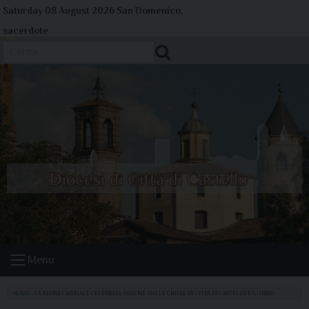
Skip
Saturday 08 August 2026
San Domenico,
to
sacerdote
content
Cerca
Menu
HOME
»
LA MESSA CRISMALE CELEBRATA INSIEME DALLE CHIESE DI CITTÀ DI CASTELLO E GUBBIO