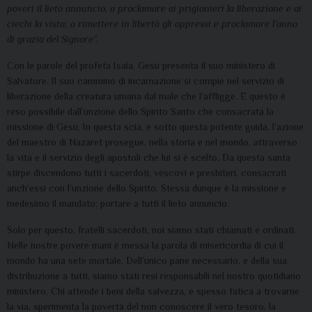
poveri il lieto annuncio, a proclamare ai prigionieri la liberazione e ai
ciechi la vista; a rimettere in libertà gli oppressi e proclamare l’anno
di grazia del Signore”.
Con le parole del profeta Isaia, Gesù presenta il suo ministero di
Salvatore. Il suo cammino di incarnazione si compie nel servizio di
liberazione della creatura umana dal male che l’affligge. E questo è
reso possibile dall’unzione dello Spirito Santo che consacrata la
missione di Gesù. In questa scia, e sotto questa potente guida, l’azione
del maestro di Nazaret prosegue, nella storia e nel mondo, attraverso
la vita e il servizio degli apostoli che lui si è scelto. Da questa santa
stirpe discendono tutti i sacerdoti, vescovi e presbiteri, consacrati
anch’essi con l’unzione dello Spirito. Stessa dunque è la missione e
medesimo il mandato: portare a tutti il lieto annuncio.
Solo per questo, fratelli sacerdoti, noi siamo stati chiamati e ordinati.
Nelle nostre povere mani è messa la parola di misericordia di cui il
mondo ha una sete mortale. Dell’unico pane necessario, e della sua
distribuzione a tutti, siamo stati resi responsabili nel nostro quotidiano
ministero. Chi attende i beni della salvezza, e spesso fatica a trovarne
la via, sperimenta la povertà del non conoscere il vero tesoro, la