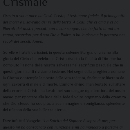
Crismale
Grazia a voi e pace da Gesù Cristo, il testimone fedele, il primogenito
dei morti e il sovrano dei re della terra. A Colui che ci ama e ci ha
liberati dai nostri peccati con il suo sangue, che ha fatto di noi un
regno, sacerdoti per il suo Dio e Padre, a lui la gloria e la potenza nei
secoli dei secoli. Amen.
Sorelle e fratelli carissimi, in questa solenne liturgia, ci uniamo alla
gloria del Cielo che celebra in Cristo risorto la fedeltà di Dio che ha
compiuto l’azione della nostra salvezza nel sacrificio pasquale che in
questi giorni santi riviviamo insieme. Nei segni della preghiera comune
la Chiesa contempla la novità della vita redenta, finalmente liberata da
ogni zavorra di male e di morte. L’amore divino, manifestato sull’altare
della croce di Cristo, ha lavato nel suo sangue ogni bruttura del nostro
animo, per riportare alla luce della fede il volto originario della creatura
che Dio stesso ha scolpito, a sua immagine e somiglianza, splendente
del riflesso della sua bellezza eterna.
Dice infatti il Vangelo:
“Lo Spirito del Signore è sopra di me; per
questo mi ha consacrato con l’unzione e mi ha mandato a portare ai