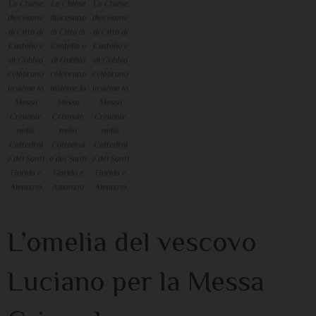
Le Chiese
Le Chiese
Le Chiese
diocesane
diocesane
diocesane
di Città di
di Città di
di Città di
Castello e
Castello e
Castello e
di Gubbio
di Gubbio
di Gubbio
celebrano
celebrano
celebrano
insieme la
insieme la
insieme la
Messa
Messa
Messa
Crismale
Crismale
Crismale
nella
nella
nella
Cattedral
Cattedral
Cattedral
e dei Santi
e dei Santi
e dei Santi
Florido e
Florido e
Florido e
Amanzio
Amanzio
Amanzio
L’omelia del vescovo
Luciano per la Messa