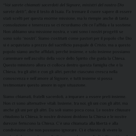
“Voi sarete chiamati sacerdoti del Signore, ministri del nostro Dio
sarete detti”
, dice il testo di Isaia. Fa tremare il cuore sapere di essere
stati scelti per questa enorme missione, ma lo riempie anche di tanta
consolazione e tenerezza se ci ricordiamo chi ce l’affida e la sostiene.
Non abbiamo una missione nostra, e vani sono i nostri progetti se
sono solo “nostri”. Siamo costituiti come pastori per il popolo che Dio
si è acquistato a prezzo del sacrificio pasquale di Cristo, ma a questo
popolo siamo anche affidati, perché insieme, e solo insieme possiamo
camminare nell’ascolto della voce dello Spirito che guida la Chiesa.
Questo ministero allora ci colloca dentro questa famiglia che è la
Chiesa, tra gli altri e con gli altri, perché ciascuno cresca nella
conoscenza e nell’amore al Signore, e tutti insieme si possa
testimoniare questo amore in ogni situazione.
Siamo chiamati, fratelli sacerdoti, a imparare a essere preti insieme.
Non ci sono alternative vitali. Insieme, tra noi, gli uni con gli altri, ma
anche gli uni per gli altri. Da soli siamo poca cosa. Le nostre chiusure
chiudono la Chiesa, le nostre divisioni dividono la Chiesa e le nostre
durezze feriscono la Chiesa. C’è una chiamata alla libertà e alla
condivisione che non possiamo ignorare. Ci è chiesto di vivere la