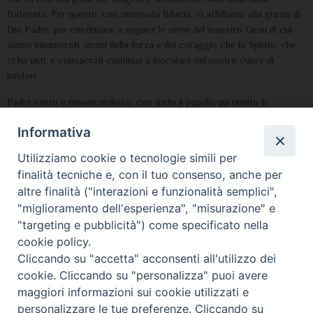
fraternità. Per questo, con rinnovata fiducia, ci affidiamo alla grazia di
Dio Padre, per continuare a seguire le orme del maestro Gesù di cui
siamo innamorati, sicuri della forza e del coraggio che lo Spirito, che
ci ha unti, e consacrati continua a inoculare nel nostro cuore di
pastori.
Padre santo e misericordioso, con tutto il popolo qui riunito ti
preghiamo con fiducia di figli. Tu che hai consacrato il tuo Figlio Gesù
Informativa
con l’unzione dello Spirito Santo per donarlo a tutti noi come
Salvatore, concedi ai tuoi sacerdoti, resi partecipi della sua
Utilizziamo cookie o tecnologie simili per
consacrazione, di essere fedeli testimoni e umili servitori del tuo
finalità tecniche e, con il tuo consenso, anche per
amore per l’umanità. Amen.
altre finalità ("interazioni e funzionalità semplici",
"miglioramento dell'esperienza", "misurazione" e
"targeting e pubblicità") come specificato nella
cookie policy.
Cliccando su "accetta" acconsenti all'utilizzo dei
cookie. Cliccando su "personalizza" puoi avere
maggiori informazioni sui cookie utilizzati e
personalizzare le tue preferenze. Cliccando su