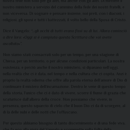
nostra fede non solo per gli altri, ma anche con gli altri. Di mettere il
nostro ministero a servizio del cammino della fede dei nostri fratelli, e
non viceversa. Di sognare e pensare insieme, noi preti, con i diaconi, i
religiosi, gli sposi e tutti i battezzati, il volto bello della Sposa di Cristo.
Dice il Vangelo:
“…gli occhi di tutti erano fissi su di lui. Allora cominciò
a dire loro: «Oggi si è compiuta questa Scrittura che voi avete
ascoltato»”.
Non siamo stati consacrati solo per un tempo, per una stagione di
Chiesa, per un territorio, o per alcune condizioni particolari. La nostra
esistenza, e perciò anche il nostro ministero, si dipanano nell’oggi,
nella realtà che ci è data, nel tempo e nella cultura che ci ospita. Anzi è
proprio la realtà odierna che offre alla parola eterna dell’amore di Dio di
continuare il mistero dell’incarnazione. Dentro le vene di questo tempo
della storia, l’unico che ci è dato di vivere, scorre il fiume di grazia che
scaturisce dall’albero della croce. Non possiamo che vivere, in
presenza, questo squarcio di cielo che il buon Dio ci da di scorgere, al
di là delle nubi e delle notti che l’offuscano.
Per questo abbiamo bisogno di tanto discernimento e di una fede viva,
che fa eco alla gioia del Vangelo e scommette sulla follia della