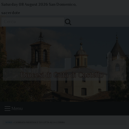
Skip
Saturday 08 August 2026
San Domenico,
to
sacerdote
content
Cerca
Menu
HOME
»
GIORNATA MONDIALE DI LOTTA ALLA LEBBRA