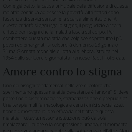
Come già detto, la causa principale della diffusione di questa
malattia continua ad essere la povertà. Altri fattori sono
l’assenza di servizi sanitari e la scarsa alimentazione. A
queste criticità si aggiunge lo stigma, il pregiudizio ancora
diffuso per i segni che la malattia lascia sul corpo. Per
combattere questa malattia che colpisce soprattutto i più
poveri ed emarginati, si celebrerà domenica 28 gennaio
71.ma Giornata mondiale di lotta alla lebbra, istituita nel
1954 dallo scrittore e giornalista francese Raoul Follereau.
Amore contro lo stigma
Uno dei bisogni fondamentali nelle vite di coloro che
sperimentano questa malattia devastante è l’amore”. Si deve
porre fine a discriminazione, stigmatizzazione e pregiudizio”.
Una terapia multifarmacologica e centri clinici specializzati,
hanno dimostrato la loro efficacia nel trattare questa
malattia. Tuttavia, nessuna istituzione può da sola
rimpiazzare il cuore o la compassione umana, nel momento
in cui bisogna andare incontro alla sofferenza dell’altro. Non