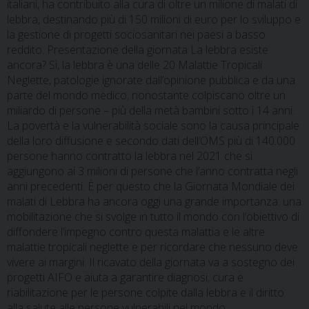
italiani, ha contribuito alla cura di oltre un milione di malati di
lebbra, destinando più di 150 milioni di euro per lo sviluppo e
la gestione di progetti sociosanitari nei paesi a basso
reddito. Presentazione della giornata La lebbra esiste
ancora? Sì, la lebbra è una delle 20 Malattie Tropicali
Neglette, patologie ignorate dall’opinione pubblica e da una
parte del mondo medico, nonostante colpiscano oltre un
miliardo di persone – più della metà bambini sotto i 14 anni.
La povertà e la vulnerabilità sociale sono la causa principale
della loro diffusione e secondo dati dell’OMS più di 140.000
persone hanno contratto la lebbra nel 2021 che si
aggiungono ai 3 milioni di persone che l’anno contratta negli
anni precedenti. È per questo che la Giornata Mondiale dei
malati di Lebbra ha ancora oggi una grande importanza: una
mobilitazione che si svolge in tutto il mondo con l’obiettivo di
diffondere l’impegno contro questa malattia e le altre
malattie tropicali neglette e per ricordare che nessuno deve
vivere ai margini. Il ricavato della giornata va a sostegno dei
progetti AIFO e aiuta a garantire diagnosi, cura e
riabilitazione per le persone colpite dalla lebbra e il diritto
alla salute alle persone vulnerabili nel mondo.