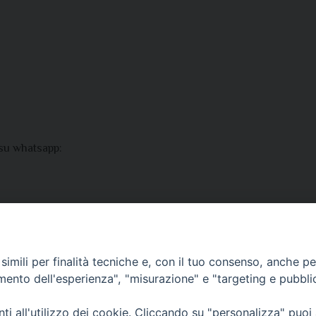
 su whatsapp:
mite SPID
imili per finalità tecniche e, con il tuo consenso, anche per 
amento dell'esperienza", "misurazione" e "targeting e pubbli
i all'utilizzo dei cookie. Cliccando su "personalizza" puoi