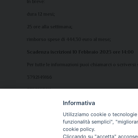
In breve:
dura 12 mesi;
25 ore alla settimana;
rimborso spese di 444,30 euro al mese;
Scadenza iscrizioni 10 Febbraio 2023 ore 14:00
Per tutte le informazioni puoi chiamarci o scriversi
3792149166
0758553911
Informativa
La domanda deve essere presentata solo online tra
Utilizziamo cookie o tecnologie s
funzionalità semplici", "miglior
cookie policy.
Cliccando su "accetta" acconsent