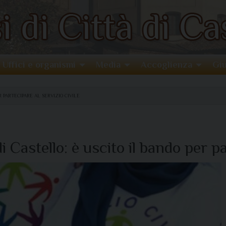
Uffici e organismi
Media
Accoglienza
Giu
R PARTECIPARE AL SERVIZIO CIVILE
i Castello: è uscito il bando per pa