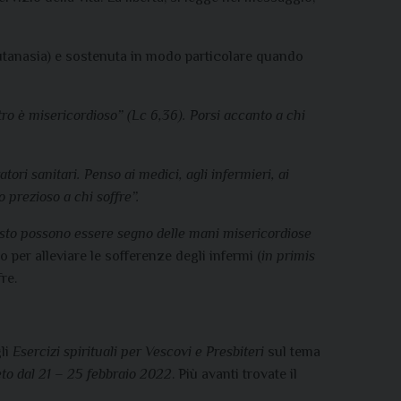
’eutanasia) e sostenuta in modo particolare quando
tro è misericordioso” (Lc 6,36). Porsi accanto a chi
tori sanitari. Penso ai medici, agli infermieri, ai
 prezioso a chi soffre”.
isto possono essere segno delle mani misericordiose
 per alleviare le sofferenze degli infermi (
in primis
re.
gli
Esercizi spirituali per Vescovi e Presbiteri
sul tema
to dal 21 – 25 febbraio 2022
. Più avanti trovate il