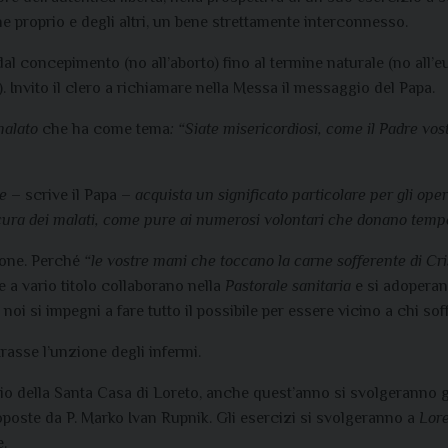
ene proprio e degli altri, un bene strettamente interconnesso.
al concepimento (no all’aborto) fino al termine naturale (no all
o). Invito il clero a richiamare nella Messa il messaggio del Papa.
malato
che ha come tema
: “Siate misericordiosi, come il Padre vos
re
– scrive il Papa –
acquista un significato particolare per gli opera
lla cura dei malati, come pure ai numerosi volontari che donano tempo
ione. Perché
“le vostre mani che toccano la carne sofferente di Cr
e a vario titolo collaborano nella
Pastorale sanitaria
e si adoperano
i si impegni a fare tutto il possibile per essere vicino a chi soff
asse l’unzione degli infermi.
rio della Santa Casa di Loreto, anche quest’anno si svolgeranno 
poste da P. Marko Ivan Rupnik. Gli esercizi si svolgeranno a
Lore
e.