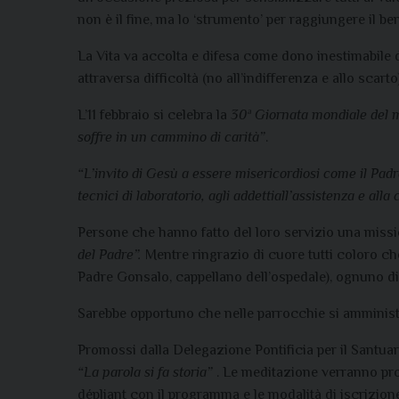
non è il fine, ma lo ‘strumento’ per raggiungere il b
La Vita va accolta e difesa come dono inestimabile d
attraversa difficoltà (no all’indifferenza e allo scart
L’11 febbraio si celebra la
30ª Giornata mondiale del 
soffre in un cammino di carità”
.
“L’invito di Gesù a essere misericordiosi come il Pad
tecnici di laboratorio, agli addettiall’assistenza e a
Persone che hanno fatto del loro servizio una miss
del Padre”.
Mentre ringrazio di cuore tutti coloro ch
Padre Gonsalo, cappellano dell’ospedale), ognuno di no
Sarebbe opportuno che nelle parrocchie si amministr
Promossi dalla Delegazione Pontificia per il Santua
“La parola si fa storia”
. Le meditazione verranno pro
dépliant con il programma e le modalità di iscrizion