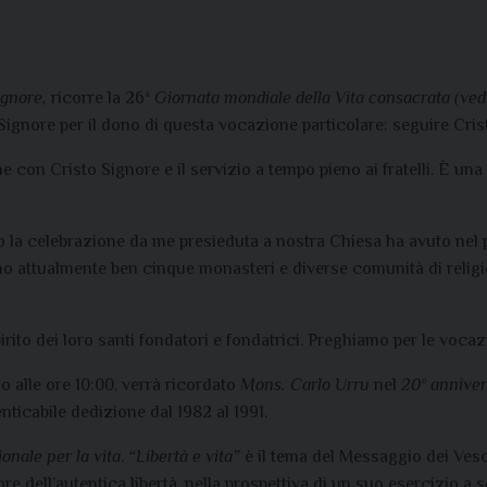
ignore,
ricorre la 26ª
Giornata mondiale della Vita consacrata (vedi
Signore per il dono di questa vocazione particolare: seguire Cri
ne con Cristo Signore e il servizio a tempo pieno ai fratelli. È u
o la celebrazione da me presieduta a nostra Chiesa ha avuto ne
 attualmente ben cinque monasteri e diverse comunità di religi
ito dei loro santi fondatori e fondatrici. Preghiamo per le vocazi
o alle ore 10:00, verrà ricordato
Mons. Carlo Urru
nel
20º anniver
ticabile dedizione dal 1982 al 1991.
onale per la vita
.
“Libertà e vita”
è il tema del Messaggio dei Vesco
e dell’autentica libertà, nella prospettiva di un suo esercizio a se