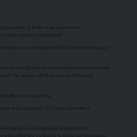
 più avanti).
Si tratta di un importante
sto casto, povero e obbediente
na Giornata che coinvolge tutta la Chiesa diocesana e
l passato una grande presenza di persone consacrate
ose/i che stanno offrendo non pochi servizi
oni alla vita consacrata.
sario della sua morte.
La Chiesa tifernate è
vi italiani. La Giornata per la Vita 2022 è
rvizio della vita. La libertà, si legge nel messaggio,