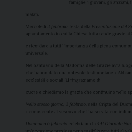
famiglie, i giovani, gli anziani, i
malati.
Mercoledì
2 febbraio
, festa della
Presentazione del S
appuntamento in cui la Chiesa tutta rende grazie al 
e ricordare a tutti l’importanza della piena comunio
universale.
Nel Santuario della Madonna delle Grazie avrà luog
che hanno dato una notevole testimonianza. Abbiamo
ecclesiali e sociali. Li ringraziamo di
cuore e chiediamo la grazia che continuino nello spir
Nello stesso giorno, 2 febbraio
, nella Cripta del Duom
riconoscente al vescovo che l’ha servita con indimen
Domenica 6 febbraio
celebriamo la
44ª Giornata Nazi
un’occasione preziosa per sensibilizzare tutti al valor