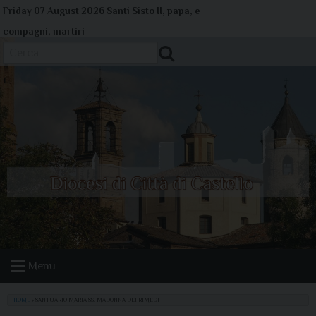
Skip
Friday 07 August 2026
Santi Sisto II, papa, e
to
compagni, martiri
content
Cerca
Menu
HOME
»
SANTUARIO MARIA SS. MADONNA DEI RIMEDI