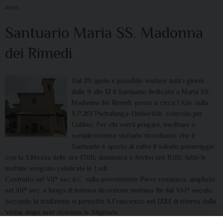
NEWS
Santuario Maria SS. Madonna
dei Rimedi
Dal 29 aprile è possibile visitare tutti i giorni,
dalle 9 alle 12 il Santuario dedicato a Maria SS.
Madonna dei Rimedi, posto a circa 1 Km. sulla
S.P.201 Pietralunga-Umbertide, svincolo per
Gubbio. Per chi vorrà pregare, meditare o
semplicemente visitarlo ricordiamo che il
Santuario è aperto al culto il sabato pomeriggio
con la S.Messa delle ore 17.00; domenica e festivi ore 11.00; tutte le
mattine vengono celebrate le Lodi.
Costruito nel VII° sec.d.C. sulla preesistente Pieve romanica, ampliato
nel XII° sec. e luogo di intensa devozione mariana fin dal XVI° secolo.
Secondo la tradizione vi pernottò S.Francesco nel 1224 di ritorno dalla
Verna, dopo aver ricevuto le Stigmate.