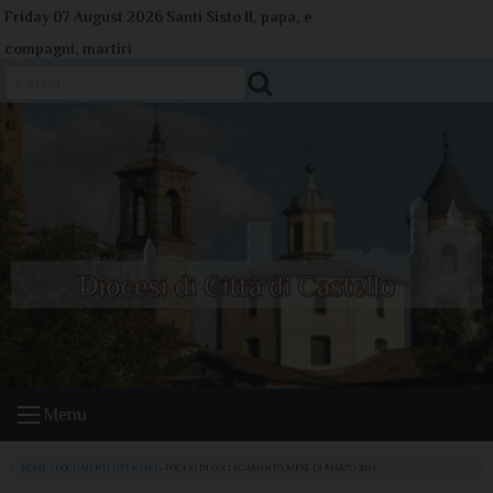
Skip
Friday 07 August 2026
Santi Sisto II, papa, e
to
compagni, martiri
content
Cerca
Menu
HOME
»
DOCUMENTI UFFICIALI
»
FOGLIO DI COLLEGAMENTO_MESE DI MARZO 2024