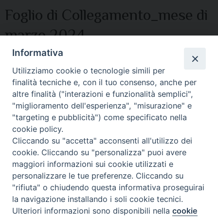
Foglio di Collegamento_mese di
marzo 2024
Informativa
Foglio di collegamento
Utilizziamo cookie o tecnologie simili per
F.C.Marzo.2024
finalità tecniche e, con il tuo consenso, anche per
altre finalità ("interazioni e funzionalità semplici",
"miglioramento dell'esperienza", "misurazione" e
"targeting e pubblicità") come specificato nella
cookie policy.
Cliccando su "accetta" acconsenti all'utilizzo dei
cookie. Cliccando su "personalizza" puoi avere
© 2021 Diocesi di Città di Castello.
maggiori informazioni sui cookie utilizzati e
personalizzare le tue preferenze. Cliccando su
"rifiuta" o chiudendo questa informativa proseguirai
la navigazione installando i soli cookie tecnici.
Ulteriori informazioni sono disponibili nella
cookie
Preferenze Cookie