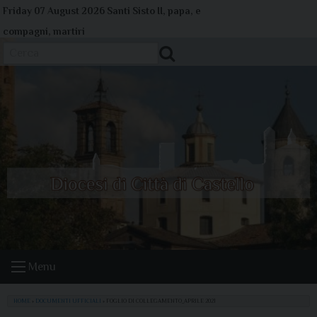
Skip
Friday 07 August 2026
Santi Sisto II, papa, e
to
compagni, martiri
content
Cerca
Menu
HOME
»
DOCUMENTI UFFICIALI
»
FOGLIO DI COLLEGAMENTO_APRILE 2021