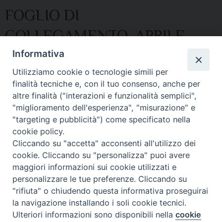
FOGLIO DI
COLLEGAMENTO_APRILE
2021
Informativa
Utilizziamo cookie o tecnologie simili per
finalità tecniche e, con il tuo consenso, anche per
Foglio di collegamento
altre finalità ("interazioni e funzionalità semplici",
Fol.Coll.Apr.21
"miglioramento dell'esperienza", "misurazione" e
FOGLIO DI COLLEGAMENTO_APRILE 2021
"targeting e pubblicità") come specificato nella
cookie policy.
Cliccando su "accetta" acconsenti all'utilizzo dei
cookie. Cliccando su "personalizza" puoi avere
maggiori informazioni sui cookie utilizzati e
personalizzare le tue preferenze. Cliccando su
© 2021 Diocesi di Città di Castello.
"rifiuta" o chiudendo questa informativa proseguirai
la navigazione installando i soli cookie tecnici.
Ulteriori informazioni sono disponibili nella
cookie
Preferenze Cookie