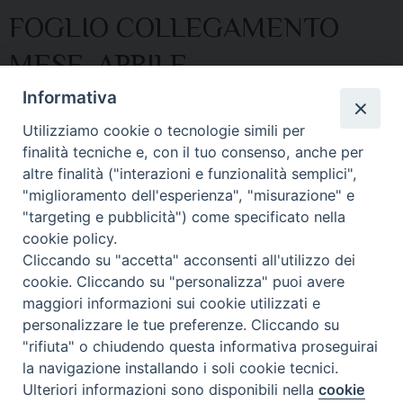
FOGLIO COLLEGAMENTO
MESE_APRILE
Informativa
Foglio di collegamento
Utilizziamo cookie o tecnologie simili per
Foglio aprile.pdf
finalità tecniche e, con il tuo consenso, anche per
altre finalità ("interazioni e funzionalità semplici",
"miglioramento dell'esperienza", "misurazione" e
"targeting e pubblicità") come specificato nella
cookie policy.
Cliccando su "accetta" acconsenti all'utilizzo dei
cookie. Cliccando su "personalizza" puoi avere
© 2021 Diocesi di Città di Castello.
maggiori informazioni sui cookie utilizzati e
personalizzare le tue preferenze. Cliccando su
"rifiuta" o chiudendo questa informativa proseguirai
la navigazione installando i soli cookie tecnici.
Ulteriori informazioni sono disponibili nella
cookie
Preferenze Cookie