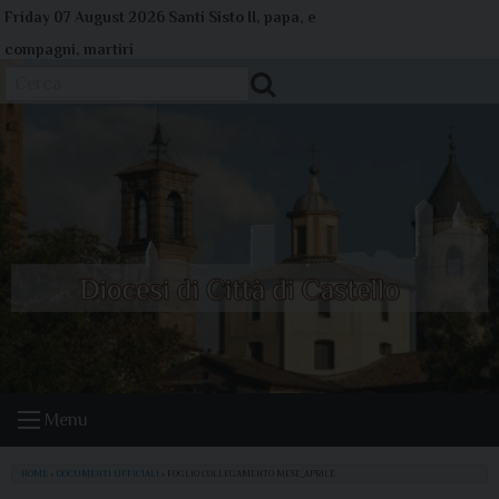
Skip
Friday 07 August 2026
Santi Sisto II, papa, e
to
compagni, martiri
content
Cerca
Menu
HOME
»
DOCUMENTI UFFICIALI
»
FOGLIO COLLEGAMENTO MESE_APRILE