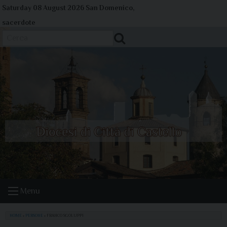
Skip
Saturday 08 August 2026
San Domenico,
to
sacerdote
content
Cerca
Menu
HOME
»
PERSONE
»
FRANCO SGOLUPPI