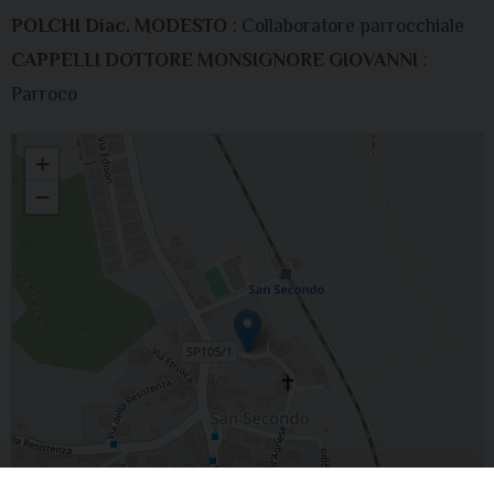
POLCHI Diac. MODESTO
: Collaboratore parrocchiale
CAPPELLI DOTTORE MONSIGNORE GIOVANNI
:
Parroco
S. BARTOLOMEO in S. Secondo
+
−