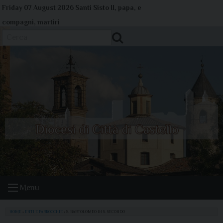
Skip
Friday 07 August 2026
Santi Sisto II, papa, e
to
compagni, martiri
content
Cerca
Menu
HOME
»
ENTI E PARROCCHIE
»
S. BARTOLOMEO IN S. SECONDO