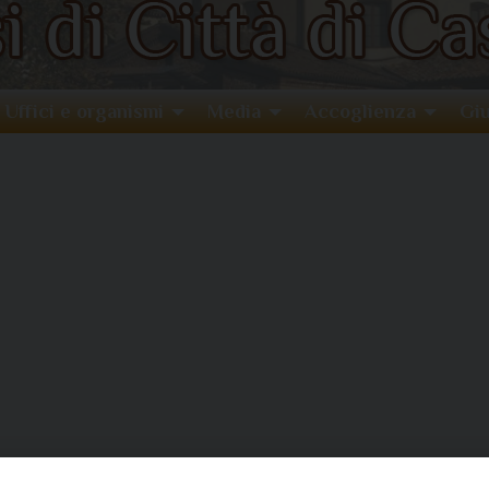
Uffici e organismi
Media
Accoglienza
Giu