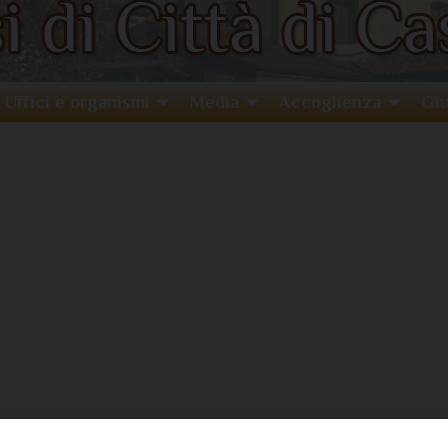
Uffici e organismi
Media
Accoglienza
Giu