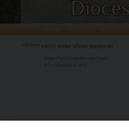
Home
Vescovo
Diocesi
Archive
Inizio delle Visite pastorali
https://www.youtube.com/watc
h?v=aOmhzn4Cs6Q